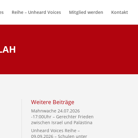
es
Reihe – Unheard Voices
Mitglied werden
Kontakt
AH
Weitere Beiträge
Mahnwache 24.07.2026
-17:00Uhr – Gerechter Frieden
zwischen Israel und Palästina
Unheard Voices Reihe –
09.09.2026 – Schulen unter