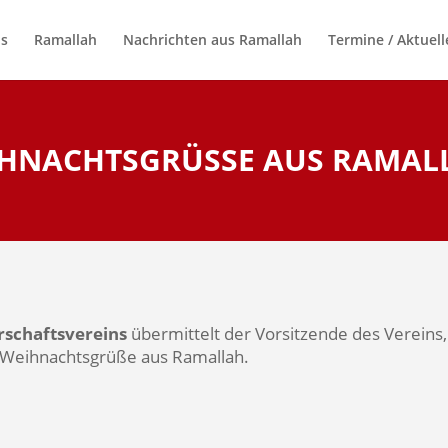
ns
Ramallah
Nachrichten aus Ramallah
Termine / Aktuell
HNACHTSGRÜSSE AUS RAMALL
schaftsvereins
übermittelt der Vorsitzende des Vereins,
e Weihnachtsgrüße aus Ramallah.